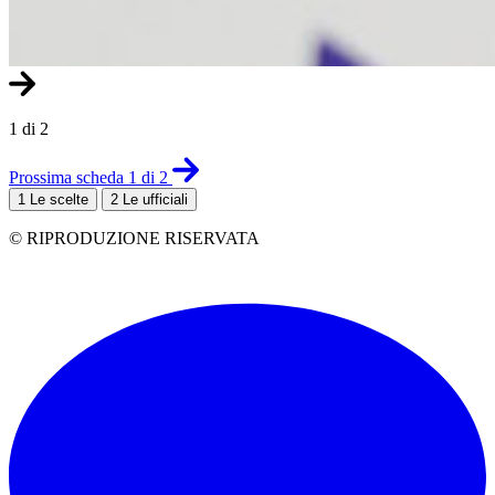
1 di 2
Prossima scheda 1 di 2
1
Le scelte
2
Le ufficiali
© RIPRODUZIONE RISERVATA