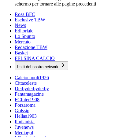
schermo per tornare alle pagine precedenti
Rosa BFC
Esclusive TBW
News
Editoriale
Lo Spunto
Mercato
Redazione TBW
Basket
FELSINA CALCIO
I siti del nostro network
Calcionapoli1926
Cittaceleste
Derbyderbyderby
Fantamagazine
FCInter1908
Forzaroma
Golssip
Hellas1903
Ilmilanista
Juvenews
Mediagol