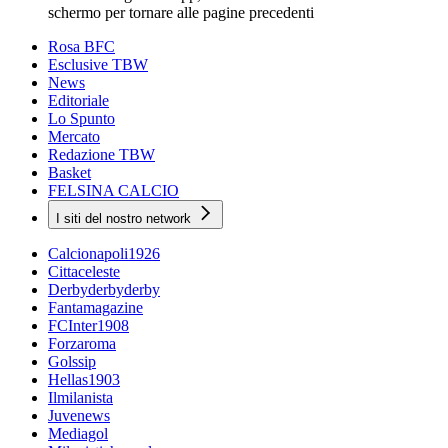
schermo per tornare alle pagine precedenti
Rosa BFC
Esclusive TBW
News
Editoriale
Lo Spunto
Mercato
Redazione TBW
Basket
FELSINA CALCIO
I siti del nostro network
Calcionapoli1926
Cittaceleste
Derbyderbyderby
Fantamagazine
FCInter1908
Forzaroma
Golssip
Hellas1903
Ilmilanista
Juvenews
Mediagol