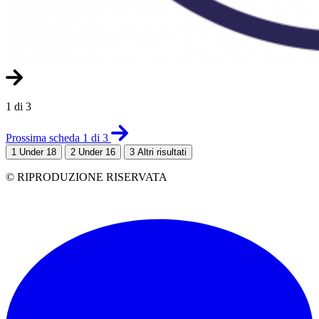
1 di 3
Prossima scheda 1 di 3
1
Under 18
2
Under 16
3
Altri risultati
© RIPRODUZIONE RISERVATA