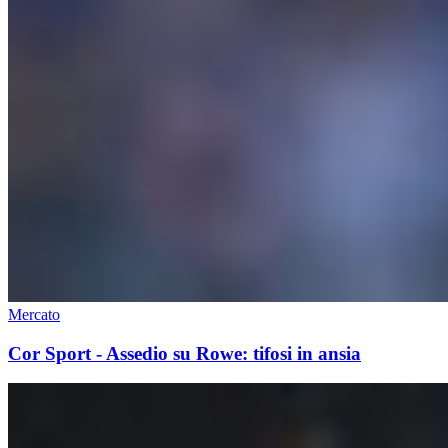
Mercato
Cor Sport - Assedio su Rowe: tifosi in ansia