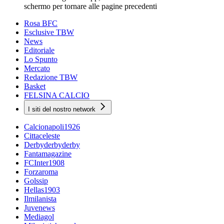
schermo per tornare alle pagine precedenti
Rosa BFC
Esclusive TBW
News
Editoriale
Lo Spunto
Mercato
Redazione TBW
Basket
FELSINA CALCIO
I siti del nostro network
Calcionapoli1926
Cittaceleste
Derbyderbyderby
Fantamagazine
FCInter1908
Forzaroma
Golssip
Hellas1903
Ilmilanista
Juvenews
Mediagol