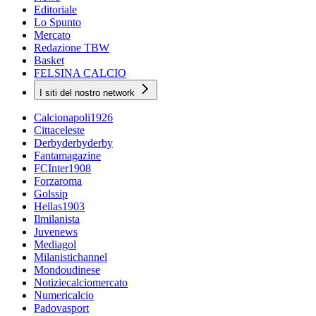
Editoriale
Lo Spunto
Mercato
Redazione TBW
Basket
FELSINA CALCIO
I siti del nostro network
Calcionapoli1926
Cittaceleste
Derbyderbyderby
Fantamagazine
FCInter1908
Forzaroma
Golssip
Hellas1903
Ilmilanista
Juvenews
Mediagol
Milanistichannel
Mondoudinese
Notiziecalciomercato
Numericalcio
Padovasport