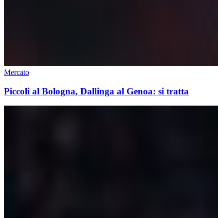
Mercato
Piccoli al Bologna, Dallinga al Genoa: si tratta