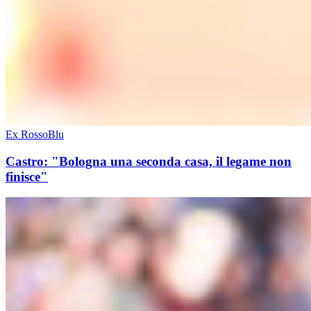
Ex RossoBlu
Castro: "Bologna una seconda casa, il legame non
finisce"