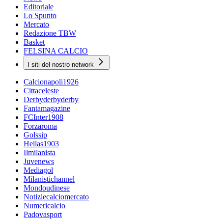
Editoriale
Lo Spunto
Mercato
Redazione TBW
Basket
FELSINA CALCIO
I siti del nostro network
Calcionapoli1926
Cittaceleste
Derbyderbyderby
Fantamagazine
FCInter1908
Forzaroma
Golssip
Hellas1903
Ilmilanista
Juvenews
Mediagol
Milanistichannel
Mondoudinese
Notiziecalciomercato
Numericalcio
Padovasport