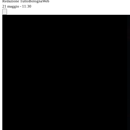
Redazione TuttoBolognaWeb
21 maggio - 11:30