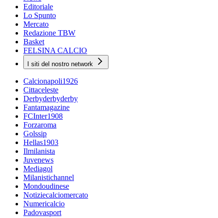
Editoriale
Lo Spunto
Mercato
Redazione TBW
Basket
FELSINA CALCIO
I siti del nostro network
Calcionapoli1926
Cittaceleste
Derbyderbyderby
Fantamagazine
FCInter1908
Forzaroma
Golssip
Hellas1903
Ilmilanista
Juvenews
Mediagol
Milanistichannel
Mondoudinese
Notiziecalciomercato
Numericalcio
Padovasport