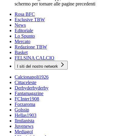
schermo per tornare alle pagine precedenti
Rosa BFC
Esclusive TBW
News
Editoriale
Lo Spunto
Mercato
Redazione TBW
Basket
FELSINA CALCIO
I siti del nostro network
Calcionapoli1926
Cittaceleste
Derbyderbyderby
Fantamagazine
FCInter1908
Forzaroma
Golssip
Hellas1903
Ilmilanista
Juvenews
Mediagol