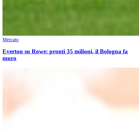
Mercato
Everton su Rowe: pronti 35 milioni, il Bologna fa
muro