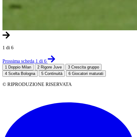
1 di 6
Prossima scheda 1 di 6
1
Doppio Milan
2
Rigore Juve
3
Crescita gruppo
4
Scelta Bologna
5
Continuità
6
Giocatori maturati
© RIPRODUZIONE RISERVATA