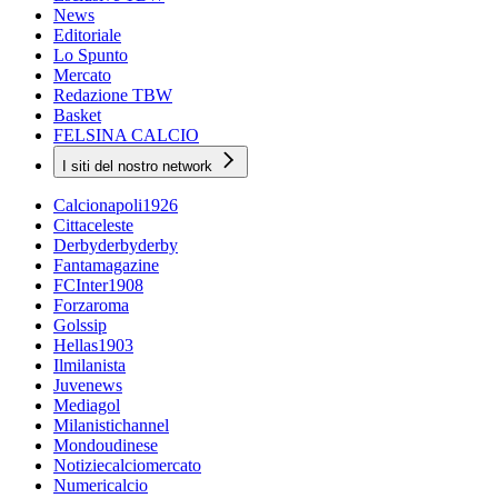
News
Editoriale
Lo Spunto
Mercato
Redazione TBW
Basket
FELSINA CALCIO
I siti del nostro network
Calcionapoli1926
Cittaceleste
Derbyderbyderby
Fantamagazine
FCInter1908
Forzaroma
Golssip
Hellas1903
Ilmilanista
Juvenews
Mediagol
Milanistichannel
Mondoudinese
Notiziecalciomercato
Numericalcio