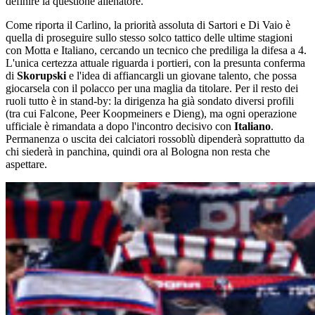
definire la questione allenatore.
Come riporta il Carlino, la priorità assoluta di Sartori e Di Vaio è
quella di proseguire sullo stesso solco tattico delle ultime stagioni
con Motta e Italiano, cercando un tecnico che prediliga la difesa a 4.
L'unica certezza attuale riguarda i portieri, con la presunta conferma
di
Skorupski
e l'idea di affiancargli un giovane talento, che possa
giocarsela con il polacco per una maglia da titolare. Per il resto dei
ruoli tutto è in stand-by: la dirigenza ha già sondato diversi profili
(tra cui Falcone, Peer Koopmeiners e Dieng), ma ogni operazione
ufficiale è rimandata a dopo l'incontro decisivo con
Italiano
.
Permanenza o uscita dei calciatori rossoblù dipenderà soprattutto da
chi siederà in panchina, quindi ora al Bologna non resta che
aspettare.