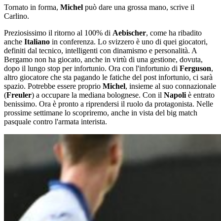
Tornato in forma,
Michel
può dare una grossa mano, scrive il
Carlino.
Preziosissimo il ritorno al 100% di
Aebischer
, come ha ribadito
anche
Italiano
in conferenza. Lo svizzero è uno di quei giocatori,
definiti dal tecnico, intelligenti con dinamismo e personalità. A
Bergamo non ha giocato, anche in virtù di una gestione, dovuta,
dopo il lungo stop per infortunio. Ora con l'infortunio di
Ferguson
,
altro giocatore che sta pagando le fatiche del post infortunio, ci sarà
spazio. Potrebbe essere proprio
Michel
, insieme al suo connazionale
(
Freuler
) a occupare la mediana bolognese. Con il
Napoli
è entrato
benissimo. Ora è pronto a riprendersi il ruolo da protagonista. Nelle
prossime settimane lo scopriremo, anche in vista del big match
pasquale contro l'armata interista.