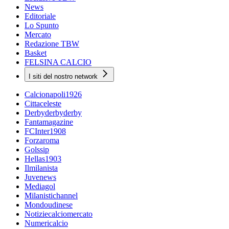
News
Editoriale
Lo Spunto
Mercato
Redazione TBW
Basket
FELSINA CALCIO
I siti del nostro network
Calcionapoli1926
Cittaceleste
Derbyderbyderby
Fantamagazine
FCInter1908
Forzaroma
Golssip
Hellas1903
Ilmilanista
Juvenews
Mediagol
Milanistichannel
Mondoudinese
Notiziecalciomercato
Numericalcio