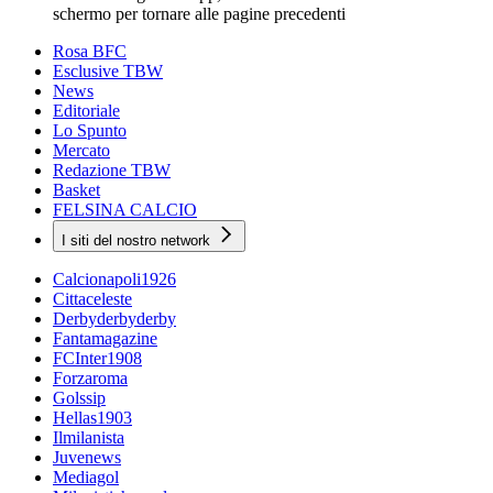
schermo per tornare alle pagine precedenti
Rosa BFC
Esclusive TBW
News
Editoriale
Lo Spunto
Mercato
Redazione TBW
Basket
FELSINA CALCIO
I siti del nostro network
Calcionapoli1926
Cittaceleste
Derbyderbyderby
Fantamagazine
FCInter1908
Forzaroma
Golssip
Hellas1903
Ilmilanista
Juvenews
Mediagol