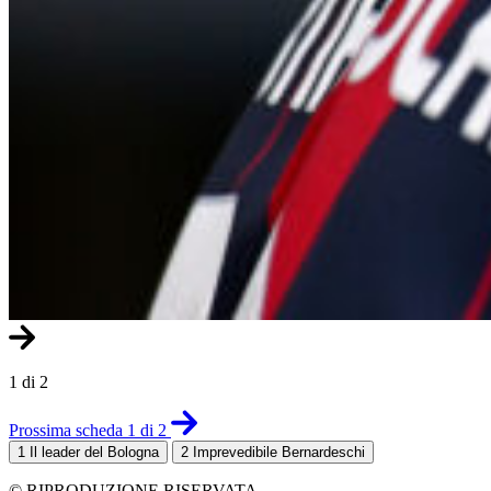
1 di 2
Prossima scheda 1 di 2
1
Il leader del Bologna
2
Imprevedibile Bernardeschi
© RIPRODUZIONE RISERVATA