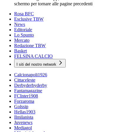
schermo per tornare alle pagine precedenti
Rosa BFC
Esclusive TBW
News
Editoriale
Lo Spunto
Mercato
Redazione TBW
Basket
FELSINA CALCIO
I siti del nostro network
Calcionapoli1926
Cittaceleste
Derbyderbyderby
Fantamagazine
FCInter1908
Forzaroma
Golssip
Hellas1903
Ilmilanista
Juvenews
Mediagol