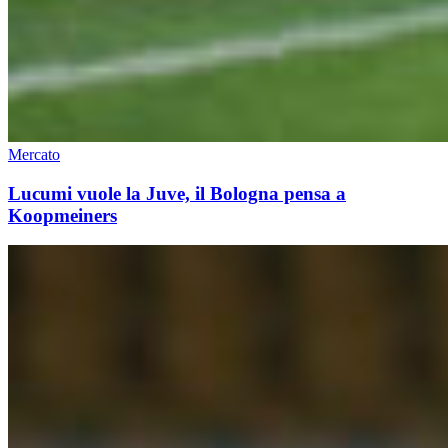
Mercato
Lucumi vuole la Juve, il Bologna pensa a
Koopmeiners