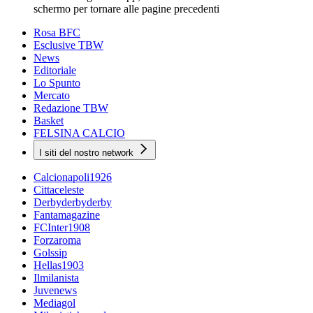
schermo per tornare alle pagine precedenti
Rosa BFC
Esclusive TBW
News
Editoriale
Lo Spunto
Mercato
Redazione TBW
Basket
FELSINA CALCIO
I siti del nostro network
Calcionapoli1926
Cittaceleste
Derbyderbyderby
Fantamagazine
FCInter1908
Forzaroma
Golssip
Hellas1903
Ilmilanista
Juvenews
Mediagol