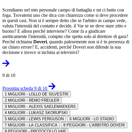
Scendiamo nel mio personale campo di battaglia e mi ci butto con
foga. Trovatemi uno che dica con chiarezza come si deve procedere
in questi casi. Non si è sempre detto che se l'arbitro in campo vede,
valuta l'intensità del contatto e decide, il Var se ne deve stare zitto e
buono? E allora perché interviene? Come fa a giudicare
asetticamente l'intensità, compito che spetta solo al direttore di gara?
Perché richiama
Doveri
, quando palesemente non si è in presenza di
un chiaro errore? E, accidenti, perché Doveri non difende la sua
decisione e invece si inchina ai televisivi?
9 di 10
Prossima scheda 9 di 10
1
MIGLIORI - LOLLO DE SILVESTRI
2
MIGLIORI - REMO FREULER
3
MIGLIORI - ALEXIS SAELEMAEKERS
4
MIGLIORI - LUKASZ SKORUPSKI
5
MIGLIORI - LEWIS FERGUSON
6
MIGLIORI - LO STADIO
7
MIGLIORI - LA CLASSIFICA
8
PEGGIORI - L'ARBITRO DOVERI
9
PEGGIORI - PROTOCOLLO VAR