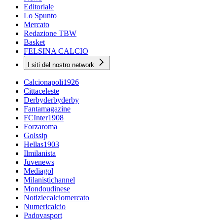
Editoriale
Lo Spunto
Mercato
Redazione TBW
Basket
FELSINA CALCIO
I siti del nostro network
Calcionapoli1926
Cittaceleste
Derbyderbyderby
Fantamagazine
FCInter1908
Forzaroma
Golssip
Hellas1903
Ilmilanista
Juvenews
Mediagol
Milanistichannel
Mondoudinese
Notiziecalciomercato
Numericalcio
Padovasport