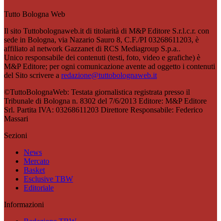
Tutto Bologna Web
Il sito Tuttobolognaweb.it di titolarità di M&P Editore S.r.l.c.r. con
sede in Bologna, via Nazario Sauro 8, C.F./PI 03268611203, è
affiliato al network Gazzanet di RCS Mediagroup S.p.a..
Unico responsabile dei contenuti (testi, foto, video e grafiche) è
M&P Editore; per ogni comunicazione avente ad oggetto i contenuti
del Sito scrivere a
redazione@tuttobolognaweb.it
©TuttoBolognaWeb: Testata giornalistica registrata presso il
Tribunale di Bologna n. 8302 del 7/6/2013 Editore: M&P Editore
Srl. Partita IVA: 03268611203 Direttore Responsabile: Federico
Massari
Sezioni
News
Mercato
Basket
Esclusive TBW
Editoriale
Informazioni