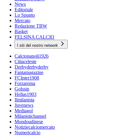
News
Editoriale
Lo Spunto
Mercato
Redazione TBW
Basket
FELSINA CALCIO
I siti del nostro network
Calcionapoli1926
Cittaceleste
Derbyderbyderby
Fantamagazine
FCInter1908
Forzaroma
Golssip
Hellas1903
Ilmilanista
Juvenews
Mediagol
Milanistichannel
Mondoudinese
Notiziecalciomercato
Numericalcio