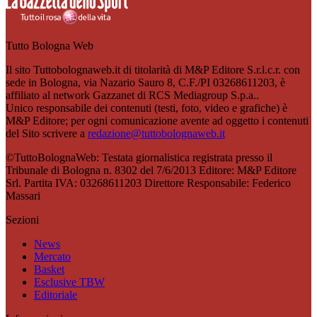
Tutto Bologna Web
Il sito Tuttobolognaweb.it di titolarità di M&P Editore S.r.l.c.r. con
sede in Bologna, via Nazario Sauro 8, C.F./PI 03268611203, è
affiliato al network Gazzanet di RCS Mediagroup S.p.a..
Unico responsabile dei contenuti (testi, foto, video e grafiche) è
M&P Editore; per ogni comunicazione avente ad oggetto i contenuti
del Sito scrivere a
redazione@tuttobolognaweb.it
©TuttoBolognaWeb: Testata giornalistica registrata presso il
Tribunale di Bologna n. 8302 del 7/6/2013 Editore: M&P Editore
Srl. Partita IVA: 03268611203 Direttore Responsabile: Federico
Massari
Sezioni
News
Mercato
Basket
Esclusive TBW
Editoriale