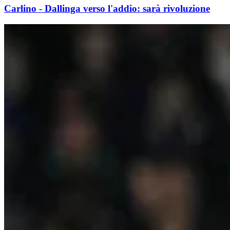
Carlino - Dallinga verso l'addio: sarà rivoluzione