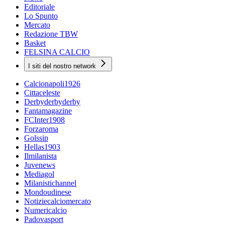
Editoriale
Lo Spunto
Mercato
Redazione TBW
Basket
FELSINA CALCIO
I siti del nostro network
Calcionapoli1926
Cittaceleste
Derbyderbyderby
Fantamagazine
FCInter1908
Forzaroma
Golssip
Hellas1903
Ilmilanista
Juvenews
Mediagol
Milanistichannel
Mondoudinese
Notiziecalciomercato
Numericalcio
Padovasport