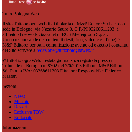
Tutto Bologna Web
Il sito Tuttobolognaweb.it di titolarità di M&P Editore S.r.l.c.r. con
sede in Bologna, via Nazario Sauro 8, C.F./PI 03268611203, è
affiliato al network Gazzanet di RCS Mediagroup S.p.a..
Unico responsabile dei contenuti (testi, foto, video e grafiche) è
M&P Editore; per ogni comunicazione avente ad oggetto i contenuti
del Sito scrivere a
redazione@tuttobolognaweb.it
©TuttoBolognaWeb: Testata giornalistica registrata presso il
Tribunale di Bologna n. 8302 del 7/6/2013 Editore: M&P Editore
Srl. Partita IVA: 03268611203 Direttore Responsabile: Federico
Massari
Sezioni
News
Mercato
Basket
Esclusive TBW
Editoriale
Informazioni