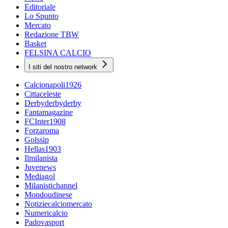
Editoriale
Lo Spunto
Mercato
Redazione TBW
Basket
FELSINA CALCIO
I siti del nostro network
Calcionapoli1926
Cittaceleste
Derbyderbyderby
Fantamagazine
FCInter1908
Forzaroma
Golssip
Hellas1903
Ilmilanista
Juvenews
Mediagol
Milanistichannel
Mondoudinese
Notiziecalciomercato
Numericalcio
Padovasport