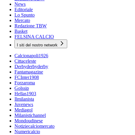
News
Editoriale
Lo Spunto
Mercato
Redazione TBW
Basket
FELSINA CALCIO
I siti del nostro network
Calcionapoli1926
Cittaceleste
Derbyderbyderby
Fantamagazine
FCInter1908
Forzaroma
Golssip
Hellas1903
Ilmilanista
Juvenews
Mediagol
Milanistichannel
Mondoudinese
Notiziecalciomercato
Numericalcio