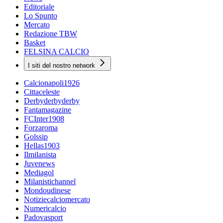
Editoriale
Lo Spunto
Mercato
Redazione TBW
Basket
FELSINA CALCIO
I siti del nostro network
Calcionapoli1926
Cittaceleste
Derbyderbyderby
Fantamagazine
FCInter1908
Forzaroma
Golssip
Hellas1903
Ilmilanista
Juvenews
Mediagol
Milanistichannel
Mondoudinese
Notiziecalciomercato
Numericalcio
Padovasport