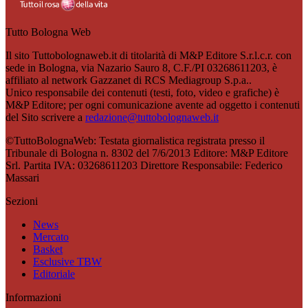
Tutto Bologna Web
Il sito Tuttobolognaweb.it di titolarità di M&P Editore S.r.l.c.r. con
sede in Bologna, via Nazario Sauro 8, C.F./PI 03268611203, è
affiliato al network Gazzanet di RCS Mediagroup S.p.a..
Unico responsabile dei contenuti (testi, foto, video e grafiche) è
M&P Editore; per ogni comunicazione avente ad oggetto i contenuti
del Sito scrivere a
redazione@tuttobolognaweb.it
©TuttoBolognaWeb: Testata giornalistica registrata presso il
Tribunale di Bologna n. 8302 del 7/6/2013 Editore: M&P Editore
Srl. Partita IVA: 03268611203 Direttore Responsabile: Federico
Massari
Sezioni
News
Mercato
Basket
Esclusive TBW
Editoriale
Informazioni