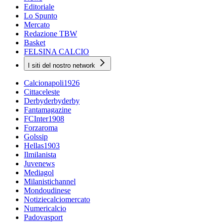
Editoriale
Lo Spunto
Mercato
Redazione TBW
Basket
FELSINA CALCIO
I siti del nostro network
Calcionapoli1926
Cittaceleste
Derbyderbyderby
Fantamagazine
FCInter1908
Forzaroma
Golssip
Hellas1903
Ilmilanista
Juvenews
Mediagol
Milanistichannel
Mondoudinese
Notiziecalciomercato
Numericalcio
Padovasport