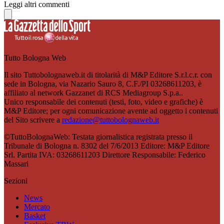
Leggi altri commenti
Tutto Bologna Web
Il sito Tuttobolognaweb.it di titolarità di M&P Editore S.r.l.c.r. con
sede in Bologna, via Nazario Sauro 8, C.F./PI 03268611203, è
affiliato al network Gazzanet di RCS Mediagroup S.p.a..
Unico responsabile dei contenuti (testi, foto, video e grafiche) è
M&P Editore; per ogni comunicazione avente ad oggetto i contenuti
del Sito scrivere a
redazione@tuttobolognaweb.it
©TuttoBolognaWeb: Testata giornalistica registrata presso il
Tribunale di Bologna n. 8302 del 7/6/2013 Editore: M&P Editore
Srl. Partita IVA: 03268611203 Direttore Responsabile: Federico
Massari
Sezioni
News
Mercato
Basket