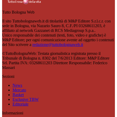
Tutto Bologna Web
Il sito Tuttobolognaweb.it di titolarità di M&P Editore S.r.l.c.r. con
sede in Bologna, via Nazario Sauro 8, C.F./PI 03268611203, è
affiliato al network Gazzanet di RCS Mediagroup S.p.a..
Unico responsabile dei contenuti (testi, foto, video e grafiche) è
M&P Editore; per ogni comunicazione avente ad oggetto i contenuti
del Sito scrivere a
redazione@tuttobolognaweb.it
©TuttoBolognaWeb: Testata giornalistica registrata presso il
Tribunale di Bologna n. 8302 del 7/6/2013 Editore: M&P Editore
Srl. Partita IVA: 03268611203 Direttore Responsabile: Federico
Massari
Sezioni
News
Mercato
Basket
Esclusive TBW
Editoriale
Informazioni