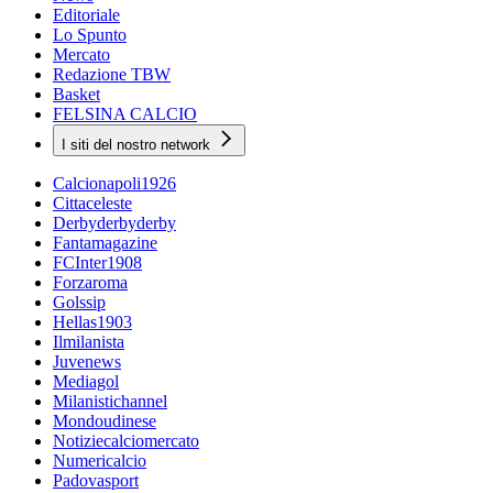
Editoriale
Lo Spunto
Mercato
Redazione TBW
Basket
FELSINA CALCIO
I siti del nostro network
Calcionapoli1926
Cittaceleste
Derbyderbyderby
Fantamagazine
FCInter1908
Forzaroma
Golssip
Hellas1903
Ilmilanista
Juvenews
Mediagol
Milanistichannel
Mondoudinese
Notiziecalciomercato
Numericalcio
Padovasport