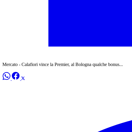
Mercato - Calafiori vince la Premier, al Bologna qualche bonus...