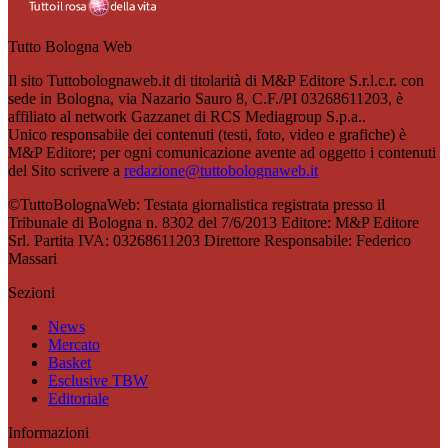
Tutto Bologna Web
Il sito Tuttobolognaweb.it di titolarità di M&P Editore S.r.l.c.r. con
sede in Bologna, via Nazario Sauro 8, C.F./PI 03268611203, è
affiliato al network Gazzanet di RCS Mediagroup S.p.a..
Unico responsabile dei contenuti (testi, foto, video e grafiche) è
M&P Editore; per ogni comunicazione avente ad oggetto i contenuti
del Sito scrivere a
redazione@tuttobolognaweb.it
©TuttoBolognaWeb: Testata giornalistica registrata presso il
Tribunale di Bologna n. 8302 del 7/6/2013 Editore: M&P Editore
Srl. Partita IVA: 03268611203 Direttore Responsabile: Federico
Massari
Sezioni
News
Mercato
Basket
Esclusive TBW
Editoriale
Informazioni