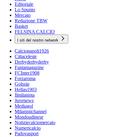
Editoriale
Lo Spunto
Mercato
Redazione TBW
Basket
FELSINA CALCIO
I siti del nostro network
Calcionapoli1926
Cittaceleste
Derbyderbyderby
Fantamagazine
FCInter1908
Forzaroma
Golssip
Hellas1903
Ilmilanista
Juvenews
Mediagol
Milanistichannel
Mondoudinese
Notiziecalciomercato
Numericalcio
Padovasport