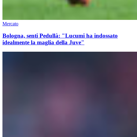
Mercato
Bologna, senti Pedullà: "Lucumi ha indossato
idealmente la maglia della Juve"