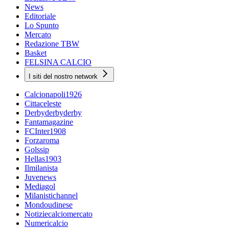
News
Editoriale
Lo Spunto
Mercato
Redazione TBW
Basket
FELSINA CALCIO
I siti del nostro network
Calcionapoli1926
Cittaceleste
Derbyderbyderby
Fantamagazine
FCInter1908
Forzaroma
Golssip
Hellas1903
Ilmilanista
Juvenews
Mediagol
Milanistichannel
Mondoudinese
Notiziecalciomercato
Numericalcio