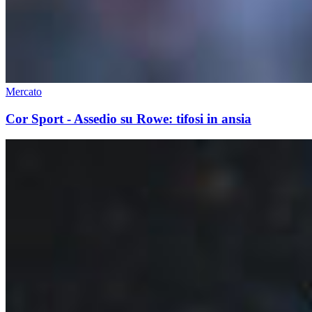
Mercato
Cor Sport - Assedio su Rowe: tifosi in ansia