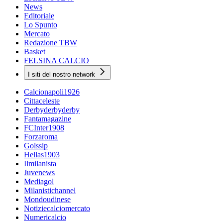
News
Editoriale
Lo Spunto
Mercato
Redazione TBW
Basket
FELSINA CALCIO
I siti del nostro network
Calcionapoli1926
Cittaceleste
Derbyderbyderby
Fantamagazine
FCInter1908
Forzaroma
Golssip
Hellas1903
Ilmilanista
Juvenews
Mediagol
Milanistichannel
Mondoudinese
Notiziecalciomercato
Numericalcio