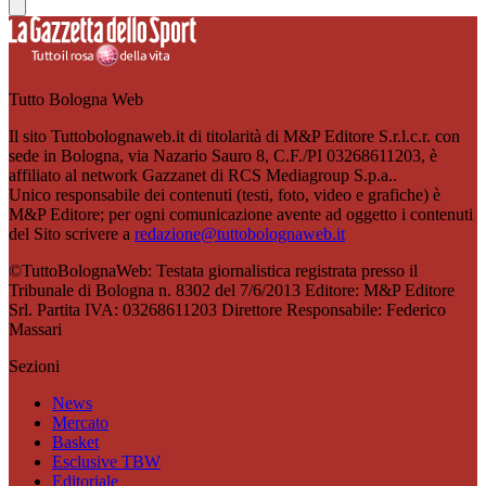
Tutto Bologna Web
Il sito Tuttobolognaweb.it di titolarità di M&P Editore S.r.l.c.r. con
sede in Bologna, via Nazario Sauro 8, C.F./PI 03268611203, è
affiliato al network Gazzanet di RCS Mediagroup S.p.a..
Unico responsabile dei contenuti (testi, foto, video e grafiche) è
M&P Editore; per ogni comunicazione avente ad oggetto i contenuti
del Sito scrivere a
redazione@tuttobolognaweb.it
©TuttoBolognaWeb: Testata giornalistica registrata presso il
Tribunale di Bologna n. 8302 del 7/6/2013 Editore: M&P Editore
Srl. Partita IVA: 03268611203 Direttore Responsabile: Federico
Massari
Sezioni
News
Mercato
Basket
Esclusive TBW
Editoriale