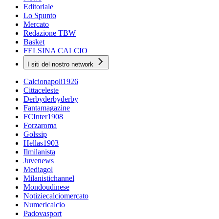
Editoriale
Lo Spunto
Mercato
Redazione TBW
Basket
FELSINA CALCIO
I siti del nostro network
Calcionapoli1926
Cittaceleste
Derbyderbyderby
Fantamagazine
FCInter1908
Forzaroma
Golssip
Hellas1903
Ilmilanista
Juvenews
Mediagol
Milanistichannel
Mondoudinese
Notiziecalciomercato
Numericalcio
Padovasport