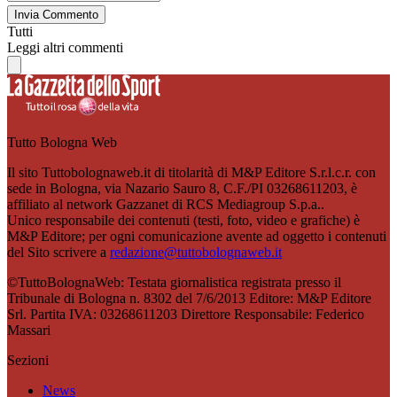
Invia Commento
Tutti
Leggi altri commenti
Tutto Bologna Web
Il sito Tuttobolognaweb.it di titolarità di M&P Editore S.r.l.c.r. con
sede in Bologna, via Nazario Sauro 8, C.F./PI 03268611203, è
affiliato al network Gazzanet di RCS Mediagroup S.p.a..
Unico responsabile dei contenuti (testi, foto, video e grafiche) è
M&P Editore; per ogni comunicazione avente ad oggetto i contenuti
del Sito scrivere a
redazione@tuttobolognaweb.it
©TuttoBolognaWeb: Testata giornalistica registrata presso il
Tribunale di Bologna n. 8302 del 7/6/2013 Editore: M&P Editore
Srl. Partita IVA: 03268611203 Direttore Responsabile: Federico
Massari
Sezioni
News