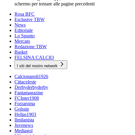
schermo per tornare alle pagine precedenti
Rosa BFC
Esclusive TBW
News
Editoriale
Lo Spunto
Mercato
Redazione TBW
Basket
FELSINA CALCIO
I siti del nostro network
Calcionapoli1926
Cittaceleste
Derbyderbyderby
Fantamagazine
FCInter1908
Forzaroma
Golssip
Hellas1903
Ilmilanista
Juvenews
Mediagol