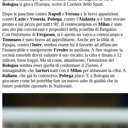
Bologna
si gioca l'Europa, scrive il Corriere dello Sport.
Dopo le panchine contro
Napoli
e
Verona
e le brevi apparizioni
contro
Lazio
e
Venezia
,
Pobega
, contro l'
Atalanta
si è fatto trovare
pronto e sul pezzo per tutti i 90'. Il centrocampista ex
Milan
è stato
uno dei più convincenti e propositivi nella sconfitta di Bergamo.
Con l'infortunio di
Ferguson
, si è aperto un varco a centrocampo e
Tommaso
è stato bravo ad approfittarne. Anche per la sfida di
Pasqua, contro l'
Inter
, sembra essere lui il favorito ad affiancare
l'instancabile e onnipresente
Freuler
in mediana. A fine stagione la
società rossoblù dovrà valutare il suo riscatto: la cifra è fissata a 12
milioni, forse troppi. Ma siccome, attualmente, l'intenzione del
Bologna
sembra esser quella di confermare il 25enne, è
immaginabile che
Sartori
tratti con il
Milan
per abbassare la cifra. A
Italiano
, che già lo conosceva,
Pobega
piace. E a Bologna un
giocatore come lui potrebbe fare un nuovo salto di qualità che in
futuro potrebbe riportarlo in Nazionale.