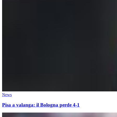
News
Pisa a valanga: il Bologna perde 4-1