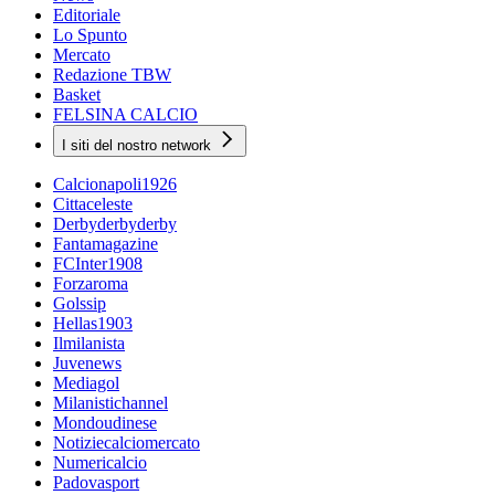
Editoriale
Lo Spunto
Mercato
Redazione TBW
Basket
FELSINA CALCIO
I siti del nostro network
Calcionapoli1926
Cittaceleste
Derbyderbyderby
Fantamagazine
FCInter1908
Forzaroma
Golssip
Hellas1903
Ilmilanista
Juvenews
Mediagol
Milanistichannel
Mondoudinese
Notiziecalciomercato
Numericalcio
Padovasport