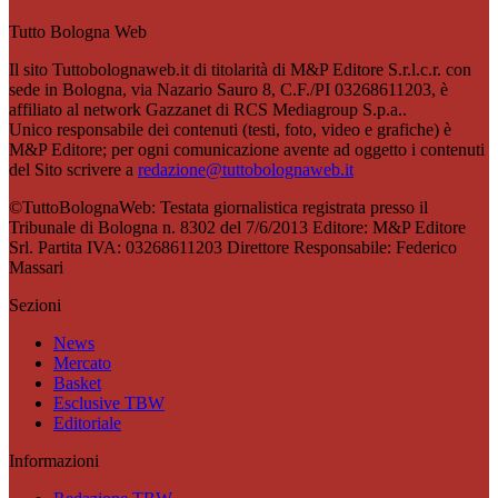
Tutto Bologna Web
Il sito Tuttobolognaweb.it di titolarità di M&P Editore S.r.l.c.r. con
sede in Bologna, via Nazario Sauro 8, C.F./PI 03268611203, è
affiliato al network Gazzanet di RCS Mediagroup S.p.a..
Unico responsabile dei contenuti (testi, foto, video e grafiche) è
M&P Editore; per ogni comunicazione avente ad oggetto i contenuti
del Sito scrivere a
redazione@tuttobolognaweb.it
©TuttoBolognaWeb: Testata giornalistica registrata presso il
Tribunale di Bologna n. 8302 del 7/6/2013 Editore: M&P Editore
Srl. Partita IVA: 03268611203 Direttore Responsabile: Federico
Massari
Sezioni
News
Mercato
Basket
Esclusive TBW
Editoriale
Informazioni