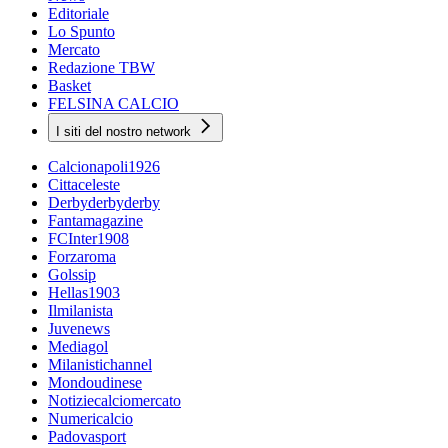
Editoriale
Lo Spunto
Mercato
Redazione TBW
Basket
FELSINA CALCIO
I siti del nostro network
Calcionapoli1926
Cittaceleste
Derbyderbyderby
Fantamagazine
FCInter1908
Forzaroma
Golssip
Hellas1903
Ilmilanista
Juvenews
Mediagol
Milanistichannel
Mondoudinese
Notiziecalciomercato
Numericalcio
Padovasport