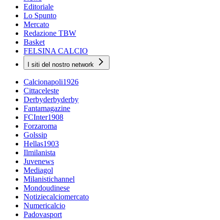
Editoriale
Lo Spunto
Mercato
Redazione TBW
Basket
FELSINA CALCIO
I siti del nostro network
Calcionapoli1926
Cittaceleste
Derbyderbyderby
Fantamagazine
FCInter1908
Forzaroma
Golssip
Hellas1903
Ilmilanista
Juvenews
Mediagol
Milanistichannel
Mondoudinese
Notiziecalciomercato
Numericalcio
Padovasport