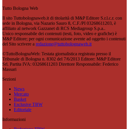
Tutto Bologna Web
Il sito Tuttobolognaweb.it di titolarità di M&P Editore S.r.l.c.r. con
sede in Bologna, via Nazario Sauro 8, C.F./PI 03268611203, è
affiliato al network Gazzanet di RCS Mediagroup S.p.a..
Unico responsabile dei contenuti (testi, foto, video e grafiche) è
M&P Editore; per ogni comunicazione avente ad oggetto i contenuti
del Sito scrivere a
redazione@tuttobolognaweb.it
©TuttoBolognaWeb: Testata giornalistica registrata presso il
Tribunale di Bologna n. 8302 del 7/6/2013 Editore: M&P Editore
Srl. Partita IVA: 03268611203 Direttore Responsabile: Federico
Massari
Sezioni
News
Mercato
Basket
Esclusive TBW
Editoriale
Informazioni