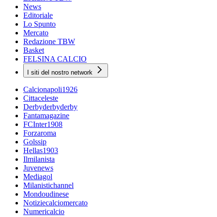
News
Editoriale
Lo Spunto
Mercato
Redazione TBW
Basket
FELSINA CALCIO
I siti del nostro network
Calcionapoli1926
Cittaceleste
Derbyderbyderby
Fantamagazine
FCInter1908
Forzaroma
Golssip
Hellas1903
Ilmilanista
Juvenews
Mediagol
Milanistichannel
Mondoudinese
Notiziecalciomercato
Numericalcio