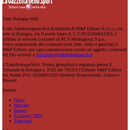
Tutto Bologna Web
Il sito Tuttobolognaweb.it di titolarità di M&P Editore S.r.l.c.r. con
sede in Bologna, via Nazario Sauro 8, C.F./PI 03268611203, è
affiliato al network Gazzanet di RCS Mediagroup S.p.a..
Unico responsabile dei contenuti (testi, foto, video e grafiche) è
M&P Editore; per ogni comunicazione avente ad oggetto i contenuti
del Sito scrivere a
redazione@tuttobolognaweb.it
©TuttoBolognaWeb: Testata giornalistica registrata presso il
Tribunale di Bologna n. 8302 del 7/6/2013 Editore: M&P Editore
Srl. Partita IVA: 03268611203 Direttore Responsabile: Federico
Massari
Sezioni
News
Mercato
Basket
Esclusive TBW
Editoriale