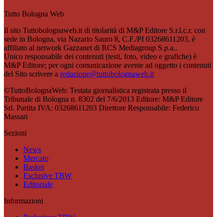
Tutto Bologna Web
Il sito Tuttobolognaweb.it di titolarità di M&P Editore S.r.l.c.r. con
sede in Bologna, via Nazario Sauro 8, C.F./PI 03268611203, è
affiliato al network Gazzanet di RCS Mediagroup S.p.a..
Unico responsabile dei contenuti (testi, foto, video e grafiche) è
M&P Editore; per ogni comunicazione avente ad oggetto i contenuti
del Sito scrivere a
redazione@tuttobolognaweb.it
©TuttoBolognaWeb: Testata giornalistica registrata presso il
Tribunale di Bologna n. 8302 del 7/6/2013 Editore: M&P Editore
Srl. Partita IVA: 03268611203 Direttore Responsabile: Federico
Massari
Sezioni
News
Mercato
Basket
Esclusive TBW
Editoriale
Informazioni