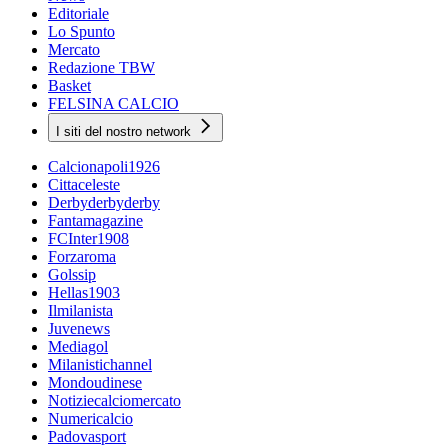
Editoriale
Lo Spunto
Mercato
Redazione TBW
Basket
FELSINA CALCIO
I siti del nostro network
Calcionapoli1926
Cittaceleste
Derbyderbyderby
Fantamagazine
FCInter1908
Forzaroma
Golssip
Hellas1903
Ilmilanista
Juvenews
Mediagol
Milanistichannel
Mondoudinese
Notiziecalciomercato
Numericalcio
Padovasport