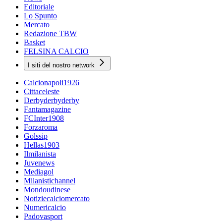
Editoriale
Lo Spunto
Mercato
Redazione TBW
Basket
FELSINA CALCIO
I siti del nostro network
Calcionapoli1926
Cittaceleste
Derbyderbyderby
Fantamagazine
FCInter1908
Forzaroma
Golssip
Hellas1903
Ilmilanista
Juvenews
Mediagol
Milanistichannel
Mondoudinese
Notiziecalciomercato
Numericalcio
Padovasport