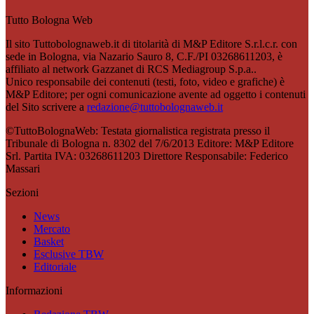
Tutto Bologna Web
Il sito Tuttobolognaweb.it di titolarità di M&P Editore S.r.l.c.r. con
sede in Bologna, via Nazario Sauro 8, C.F./PI 03268611203, è
affiliato al network Gazzanet di RCS Mediagroup S.p.a..
Unico responsabile dei contenuti (testi, foto, video e grafiche) è
M&P Editore; per ogni comunicazione avente ad oggetto i contenuti
del Sito scrivere a
redazione@tuttobolognaweb.it
©TuttoBolognaWeb: Testata giornalistica registrata presso il
Tribunale di Bologna n. 8302 del 7/6/2013 Editore: M&P Editore
Srl. Partita IVA: 03268611203 Direttore Responsabile: Federico
Massari
Sezioni
News
Mercato
Basket
Esclusive TBW
Editoriale
Informazioni