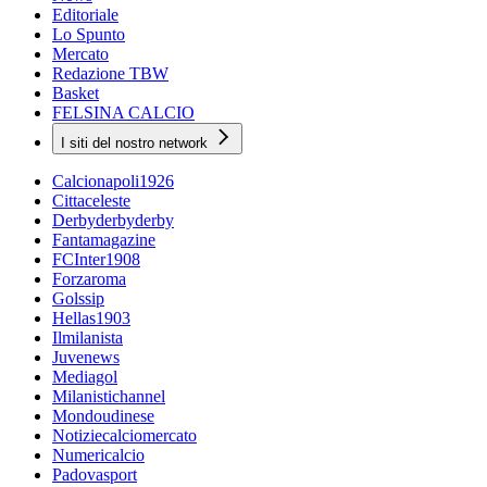
Editoriale
Lo Spunto
Mercato
Redazione TBW
Basket
FELSINA CALCIO
I siti del nostro network
Calcionapoli1926
Cittaceleste
Derbyderbyderby
Fantamagazine
FCInter1908
Forzaroma
Golssip
Hellas1903
Ilmilanista
Juvenews
Mediagol
Milanistichannel
Mondoudinese
Notiziecalciomercato
Numericalcio
Padovasport