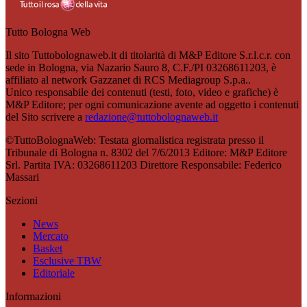
Tutto Bologna Web
Il sito Tuttobolognaweb.it di titolarità di M&P Editore S.r.l.c.r. con
sede in Bologna, via Nazario Sauro 8, C.F./PI 03268611203, è
affiliato al network Gazzanet di RCS Mediagroup S.p.a..
Unico responsabile dei contenuti (testi, foto, video e grafiche) è
M&P Editore; per ogni comunicazione avente ad oggetto i contenuti
del Sito scrivere a
redazione@tuttobolognaweb.it
©TuttoBolognaWeb: Testata giornalistica registrata presso il
Tribunale di Bologna n. 8302 del 7/6/2013 Editore: M&P Editore
Srl. Partita IVA: 03268611203 Direttore Responsabile: Federico
Massari
Sezioni
News
Mercato
Basket
Esclusive TBW
Editoriale
Informazioni