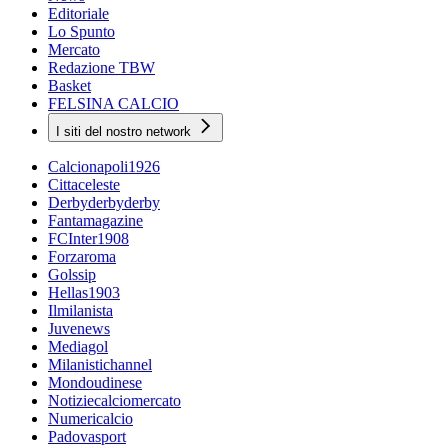
Editoriale
Lo Spunto
Mercato
Redazione TBW
Basket
FELSINA CALCIO
I siti del nostro network
Calcionapoli1926
Cittaceleste
Derbyderbyderby
Fantamagazine
FCInter1908
Forzaroma
Golssip
Hellas1903
Ilmilanista
Juvenews
Mediagol
Milanistichannel
Mondoudinese
Notiziecalciomercato
Numericalcio
Padovasport