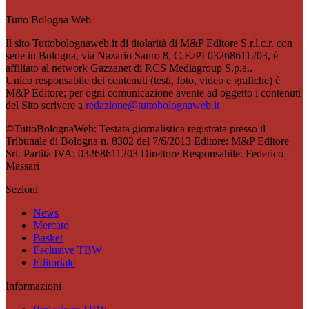
Tutto Bologna Web
Il sito Tuttobolognaweb.it di titolarità di M&P Editore S.r.l.c.r. con
sede in Bologna, via Nazario Sauro 8, C.F./PI 03268611203, è
affiliato al network Gazzanet di RCS Mediagroup S.p.a..
Unico responsabile dei contenuti (testi, foto, video e grafiche) è
M&P Editore; per ogni comunicazione avente ad oggetto i contenuti
del Sito scrivere a
redazione@tuttobolognaweb.it
©TuttoBolognaWeb: Testata giornalistica registrata presso il
Tribunale di Bologna n. 8302 del 7/6/2013 Editore: M&P Editore
Srl. Partita IVA: 03268611203 Direttore Responsabile: Federico
Massari
Sezioni
News
Mercato
Basket
Esclusive TBW
Editoriale
Informazioni