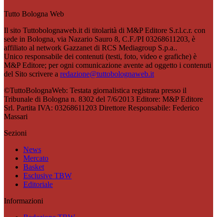
Tutto Bologna Web
Il sito Tuttobolognaweb.it di titolarità di M&P Editore S.r.l.c.r. con
sede in Bologna, via Nazario Sauro 8, C.F./PI 03268611203, è
affiliato al network Gazzanet di RCS Mediagroup S.p.a..
Unico responsabile dei contenuti (testi, foto, video e grafiche) è
M&P Editore; per ogni comunicazione avente ad oggetto i contenuti
del Sito scrivere a
redazione@tuttobolognaweb.it
©TuttoBolognaWeb: Testata giornalistica registrata presso il
Tribunale di Bologna n. 8302 del 7/6/2013 Editore: M&P Editore
Srl. Partita IVA: 03268611203 Direttore Responsabile: Federico
Massari
Sezioni
News
Mercato
Basket
Esclusive TBW
Editoriale
Informazioni