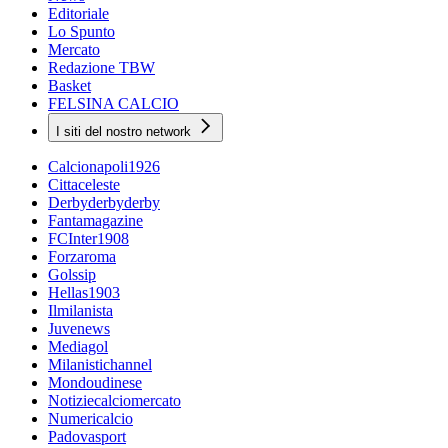
Editoriale
Lo Spunto
Mercato
Redazione TBW
Basket
FELSINA CALCIO
I siti del nostro network
Calcionapoli1926
Cittaceleste
Derbyderbyderby
Fantamagazine
FCInter1908
Forzaroma
Golssip
Hellas1903
Ilmilanista
Juvenews
Mediagol
Milanistichannel
Mondoudinese
Notiziecalciomercato
Numericalcio
Padovasport