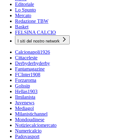
Editoriale
Lo Spunto
Mercato
Redazione TBW
Basket
FELSINA CALCIO
I siti del nostro network
Calcionapoli1926
Cittaceleste
Derbyderbyderby
Fantamagazine
FCInter1908
Forzaroma
Golssip
Hellas1903
Ilmilanista
Juvenews
Mediagol
Milanistichannel
Mondoudinese
Notiziecalciomercato
Numericalcio
Padovasport