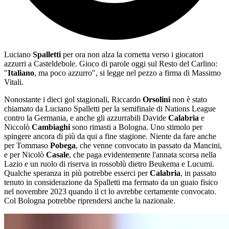
Luciano
Spalletti
per ora non alza la cornetta verso i giocatori
azzurri a Casteldebole. Gioco di parole oggi sul Resto del Carlino:
"
Italiano
, ma poco azzurro", si legge nel pezzo a firma di Massimo
Vitali.
Nonostante i dieci gol stagionali, Riccardo
Orsolini
non è stato
chiamato da Luciano Spalletti per la semifinale di Nations League
contro la Germania, e anche gli azzurrabili Davide
Calabria
e
Niccolò
Cambiaghi
sono rimasti a Bologna. Uno stimolo per
spingere ancora di più da qui a fine stagione. Niente da fare anche
per Tommaso
Pobega
, che venne convocato in passato da Mancini,
e per Nicolò
Casale
, che paga evidentemente l'annata scorsa nella
Lazio e un ruolo di riserva in rossoblù dietro Beukema e Lucumi.
Qualche speranza in più potrebbe esserci per
Calabria
, in passato
tenuto in considerazione da Spalletti ma fermato da un guaio fisico
nel novembre 2023 quando il ct lo avrebbe certamente convocato.
Col Bologna potrebbe riprendersi anche la nazionale.