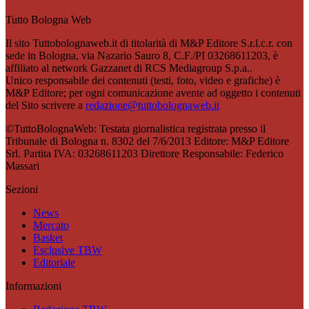
Tutto Bologna Web
Il sito Tuttobolognaweb.it di titolarità di M&P Editore S.r.l.c.r. con
sede in Bologna, via Nazario Sauro 8, C.F./PI 03268611203, è
affiliato al network Gazzanet di RCS Mediagroup S.p.a..
Unico responsabile dei contenuti (testi, foto, video e grafiche) è
M&P Editore; per ogni comunicazione avente ad oggetto i contenuti
del Sito scrivere a
redazione@tuttobolognaweb.it
©TuttoBolognaWeb: Testata giornalistica registrata presso il
Tribunale di Bologna n. 8302 del 7/6/2013 Editore: M&P Editore
Srl. Partita IVA: 03268611203 Direttore Responsabile: Federico
Massari
Sezioni
News
Mercato
Basket
Esclusive TBW
Editoriale
Informazioni