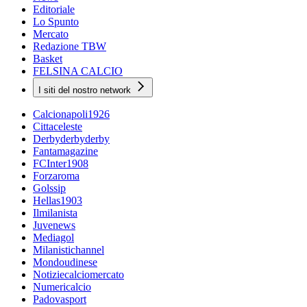
Editoriale
Lo Spunto
Mercato
Redazione TBW
Basket
FELSINA CALCIO
I siti del nostro network
Calcionapoli1926
Cittaceleste
Derbyderbyderby
Fantamagazine
FCInter1908
Forzaroma
Golssip
Hellas1903
Ilmilanista
Juvenews
Mediagol
Milanistichannel
Mondoudinese
Notiziecalciomercato
Numericalcio
Padovasport