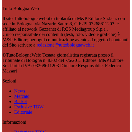
Tutto Bologna Web
Il sito Tuttobolognaweb.it di titolarità di M&P Editore S.r.l.c.r. con
sede in Bologna, via Nazario Sauro 8, C.F./PI 03268611203, è
affiliato al network Gazzanet di RCS Mediagroup S.p.a..
Unico responsabile dei contenuti (testi, foto, video e grafiche) è
M&P Editore; per ogni comunicazione avente ad oggetto i contenuti
del Sito scrivere a
redazione@tuttobolognaweb.it
©TuttoBolognaWeb: Testata giornalistica registrata presso il
Tribunale di Bologna n. 8302 del 7/6/2013 Editore: M&P Editore
Srl. Partita IVA: 03268611203 Direttore Responsabile: Federico
Massari
Sezioni
News
Mercato
Basket
Esclusive TBW
Editoriale
Informazioni