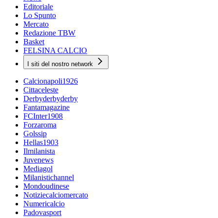
Editoriale
Lo Spunto
Mercato
Redazione TBW
Basket
FELSINA CALCIO
I siti del nostro network
Calcionapoli1926
Cittaceleste
Derbyderbyderby
Fantamagazine
FCInter1908
Forzaroma
Golssip
Hellas1903
Ilmilanista
Juvenews
Mediagol
Milanistichannel
Mondoudinese
Notiziecalciomercato
Numericalcio
Padovasport