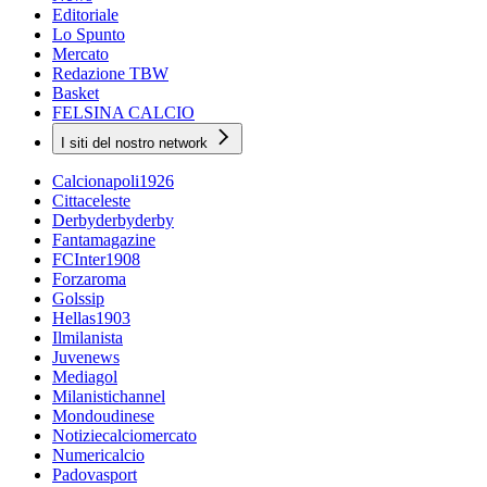
Editoriale
Lo Spunto
Mercato
Redazione TBW
Basket
FELSINA CALCIO
I siti del nostro network
Calcionapoli1926
Cittaceleste
Derbyderbyderby
Fantamagazine
FCInter1908
Forzaroma
Golssip
Hellas1903
Ilmilanista
Juvenews
Mediagol
Milanistichannel
Mondoudinese
Notiziecalciomercato
Numericalcio
Padovasport