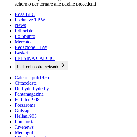
schermo per tornare alle pagine precedenti
Rosa BFC
Esclusive TBW
News
Editoriale
Lo Spunto
Mercato
Redazione TBW
Basket
FELSINA CALCIO
I siti del nostro network
Calcionapoli1926
Cittaceleste
Derbyderbyderby
Fantamagazine
FCInter1908
Forzaroma
Golssip
Hellas1903
Ilmilanista
Juvenews
Mediagol