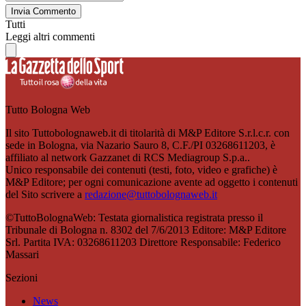
Invia Commento
Tutti
Leggi altri commenti
Tutto Bologna Web
Il sito Tuttobolognaweb.it di titolarità di M&P Editore S.r.l.c.r. con
sede in Bologna, via Nazario Sauro 8, C.F./PI 03268611203, è
affiliato al network Gazzanet di RCS Mediagroup S.p.a..
Unico responsabile dei contenuti (testi, foto, video e grafiche) è
M&P Editore; per ogni comunicazione avente ad oggetto i contenuti
del Sito scrivere a
redazione@tuttobolognaweb.it
©TuttoBolognaWeb: Testata giornalistica registrata presso il
Tribunale di Bologna n. 8302 del 7/6/2013 Editore: M&P Editore
Srl. Partita IVA: 03268611203 Direttore Responsabile: Federico
Massari
Sezioni
News