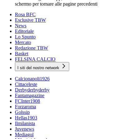
schermo per tornare alle pagine precedenti
Rosa BFC
Esclusive TBW
News
Editoriale
Lo Spunto
Mercato
Redazione TBW
Basket
FELSINA CALCIO
I siti del nostro network
Calcionapoli1926
Cittaceleste
Derbyderbyderby
Fantamagazine
FCInter1908
Forzaroma
Golssip
Hellas1903
Ilmilanista
Juvenews
Mediagol