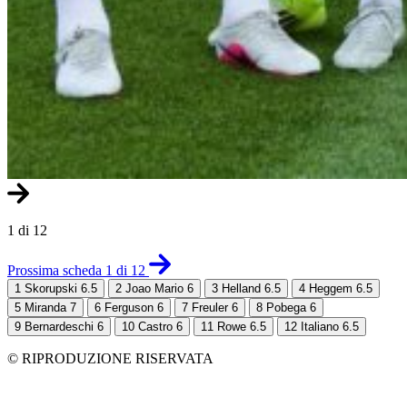
1 di 12
Prossima scheda 1 di 12
1
Skorupski 6.5
2
Joao Mario 6
3
Helland 6.5
4
Heggem 6.5
5
Miranda 7
6
Ferguson 6
7
Freuler 6
8
Pobega 6
9
Bernardeschi 6
10
Castro 6
11
Rowe 6.5
12
Italiano 6.5
© RIPRODUZIONE RISERVATA