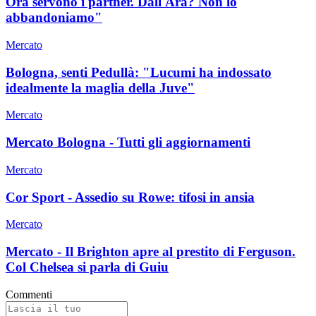
Ora servono i partner. Dall'Ara? Non lo
abbandoniamo"
Mercato
Bologna, senti Pedullà: "Lucumi ha indossato
idealmente la maglia della Juve"
Mercato
Mercato Bologna - Tutti gli aggiornamenti
Mercato
Cor Sport - Assedio su Rowe: tifosi in ansia
Mercato
Mercato - Il Brighton apre al prestito di Ferguson.
Col Chelsea si parla di Guiu
Commenti