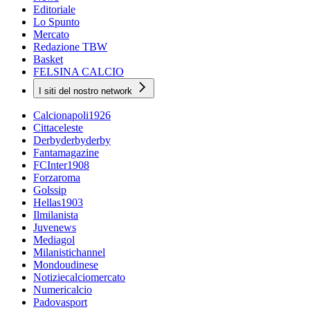
Editoriale
Lo Spunto
Mercato
Redazione TBW
Basket
FELSINA CALCIO
I siti del nostro network
Calcionapoli1926
Cittaceleste
Derbyderbyderby
Fantamagazine
FCInter1908
Forzaroma
Golssip
Hellas1903
Ilmilanista
Juvenews
Mediagol
Milanistichannel
Mondoudinese
Notiziecalciomercato
Numericalcio
Padovasport