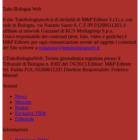
Tutto Bologna Web
Il sito Tuttobolognaweb.it di titolarità di M&P Editore S.r.l.c.r. con
sede in Bologna, via Nazario Sauro 8, C.F./PI 03268611203, è
affiliato al network Gazzanet di RCS Mediagroup S.p.a..
Unico responsabile dei contenuti (testi, foto, video e grafiche) è
M&P Editore; per ogni comunicazione avente ad oggetto i contenuti
del Sito scrivere a
redazione@tuttobolognaweb.it
©TuttoBolognaWeb: Testata giornalistica registrata presso il
Tribunale di Bologna n. 8302 del 7/6/2013 Editore: M&P Editore
Srl. Partita IVA: 03268611203 Direttore Responsabile: Federico
Massari
Sezioni
News
Mercato
Basket
Esclusive TBW
Editoriale
Informazioni