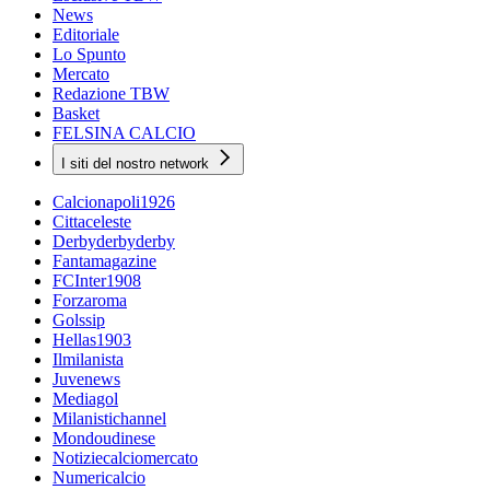
News
Editoriale
Lo Spunto
Mercato
Redazione TBW
Basket
FELSINA CALCIO
I siti del nostro network
Calcionapoli1926
Cittaceleste
Derbyderbyderby
Fantamagazine
FCInter1908
Forzaroma
Golssip
Hellas1903
Ilmilanista
Juvenews
Mediagol
Milanistichannel
Mondoudinese
Notiziecalciomercato
Numericalcio