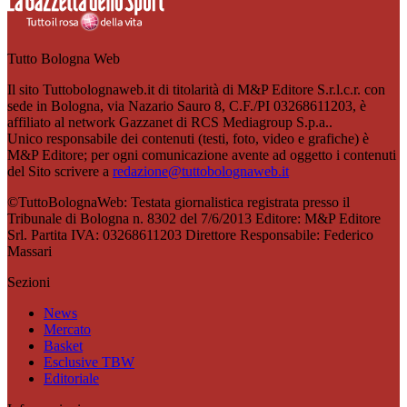
Tutto Bologna Web
Il sito Tuttobolognaweb.it di titolarità di M&P Editore S.r.l.c.r. con
sede in Bologna, via Nazario Sauro 8, C.F./PI 03268611203, è
affiliato al network Gazzanet di RCS Mediagroup S.p.a..
Unico responsabile dei contenuti (testi, foto, video e grafiche) è
M&P Editore; per ogni comunicazione avente ad oggetto i contenuti
del Sito scrivere a
redazione@tuttobolognaweb.it
©TuttoBolognaWeb: Testata giornalistica registrata presso il
Tribunale di Bologna n. 8302 del 7/6/2013 Editore: M&P Editore
Srl. Partita IVA: 03268611203 Direttore Responsabile: Federico
Massari
Sezioni
News
Mercato
Basket
Esclusive TBW
Editoriale