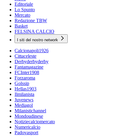
Editoriale
Lo Spunto
Mercato
Redazione TBW
Basket
FELSINA CALCIO
I siti del nostro network
Calcionapoli1926
Cittaceleste
Derbyderbyderby
Fantamagazine
FCInter1908
Forzaroma
Golssip
Hellas1903
Ilmilanista
Juvenews
Mediagol
Milanistichannel
Mondoudinese
Notiziecalciomercato
Numericalcio
Padovasport