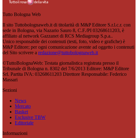
Tutto Bologna Web
Il sito Tuttobolognaweb.it di titolarità di M&P Editore S.r.l.c.r. con
sede in Bologna, via Nazario Sauro 8, C.F./PI 03268611203, è
affiliato al network Gazzanet di RCS Mediagroup S.p.a..
Unico responsabile dei contenuti (testi, foto, video e grafiche) è
M&P Editore; per ogni comunicazione avente ad oggetto i contenuti
del Sito scrivere a
redazione@tuttobolognaweb.it
©TuttoBolognaWeb: Testata giornalistica registrata presso il
Tribunale di Bologna n. 8302 del 7/6/2013 Editore: M&P Editore
Srl. Partita IVA: 03268611203 Direttore Responsabile: Federico
Massari
Sezioni
News
Mercato
Basket
Esclusive TBW
Editoriale
Informazioni