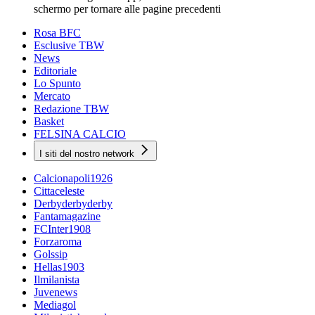
schermo per tornare alle pagine precedenti
Rosa BFC
Esclusive TBW
News
Editoriale
Lo Spunto
Mercato
Redazione TBW
Basket
FELSINA CALCIO
I siti del nostro network
Calcionapoli1926
Cittaceleste
Derbyderbyderby
Fantamagazine
FCInter1908
Forzaroma
Golssip
Hellas1903
Ilmilanista
Juvenews
Mediagol