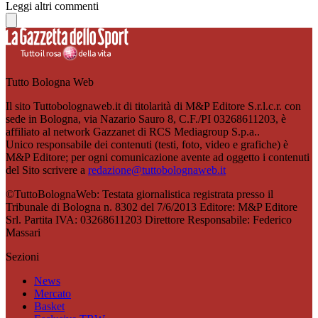
Leggi altri commenti
Tutto Bologna Web
Il sito Tuttobolognaweb.it di titolarità di M&P Editore S.r.l.c.r. con
sede in Bologna, via Nazario Sauro 8, C.F./PI 03268611203, è
affiliato al network Gazzanet di RCS Mediagroup S.p.a..
Unico responsabile dei contenuti (testi, foto, video e grafiche) è
M&P Editore; per ogni comunicazione avente ad oggetto i contenuti
del Sito scrivere a
redazione@tuttobolognaweb.it
©TuttoBolognaWeb: Testata giornalistica registrata presso il
Tribunale di Bologna n. 8302 del 7/6/2013 Editore: M&P Editore
Srl. Partita IVA: 03268611203 Direttore Responsabile: Federico
Massari
Sezioni
News
Mercato
Basket