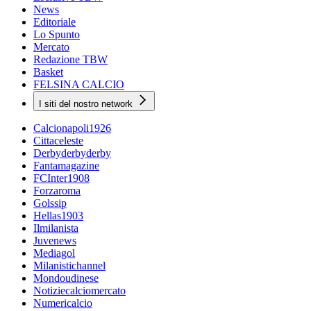
News
Editoriale
Lo Spunto
Mercato
Redazione TBW
Basket
FELSINA CALCIO
I siti del nostro network
Calcionapoli1926
Cittaceleste
Derbyderbyderby
Fantamagazine
FCInter1908
Forzaroma
Golssip
Hellas1903
Ilmilanista
Juvenews
Mediagol
Milanistichannel
Mondoudinese
Notiziecalciomercato
Numericalcio