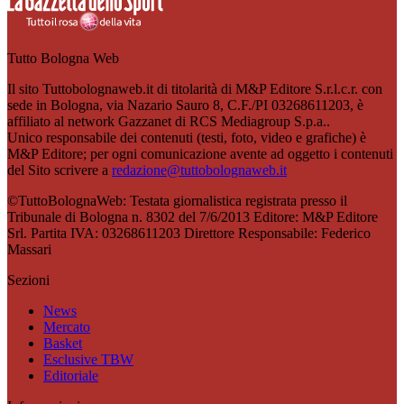
Tutto Bologna Web
Il sito Tuttobolognaweb.it di titolarità di M&P Editore S.r.l.c.r. con
sede in Bologna, via Nazario Sauro 8, C.F./PI 03268611203, è
affiliato al network Gazzanet di RCS Mediagroup S.p.a..
Unico responsabile dei contenuti (testi, foto, video e grafiche) è
M&P Editore; per ogni comunicazione avente ad oggetto i contenuti
del Sito scrivere a
redazione@tuttobolognaweb.it
©TuttoBolognaWeb: Testata giornalistica registrata presso il
Tribunale di Bologna n. 8302 del 7/6/2013 Editore: M&P Editore
Srl. Partita IVA: 03268611203 Direttore Responsabile: Federico
Massari
Sezioni
News
Mercato
Basket
Esclusive TBW
Editoriale