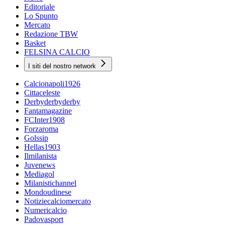
Editoriale
Lo Spunto
Mercato
Redazione TBW
Basket
FELSINA CALCIO
I siti del nostro network
Calcionapoli1926
Cittaceleste
Derbyderbyderby
Fantamagazine
FCInter1908
Forzaroma
Golssip
Hellas1903
Ilmilanista
Juvenews
Mediagol
Milanistichannel
Mondoudinese
Notiziecalciomercato
Numericalcio
Padovasport