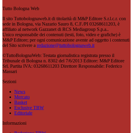
Tutto Bologna Web
Il sito Tuttobolognaweb.it di titolarità di M&P Editore S.r.l.c.r. con
sede in Bologna, via Nazario Sauro 8, C.F./PI 03268611203, è
affiliato al network Gazzanet di RCS Mediagroup S.p.a..
Unico responsabile dei contenuti (testi, foto, video e grafiche) è
M&P Editore; per ogni comunicazione avente ad oggetto i contenuti
del Sito scrivere a
redazione@tuttobolognaweb.it
©TuttoBolognaWeb: Testata giornalistica registrata presso il
Tribunale di Bologna n. 8302 del 7/6/2013 Editore: M&P Editore
Srl. Partita IVA: 03268611203 Direttore Responsabile: Federico
Massari
Sezioni
News
Mercato
Basket
Esclusive TBW
Editoriale
Informazioni