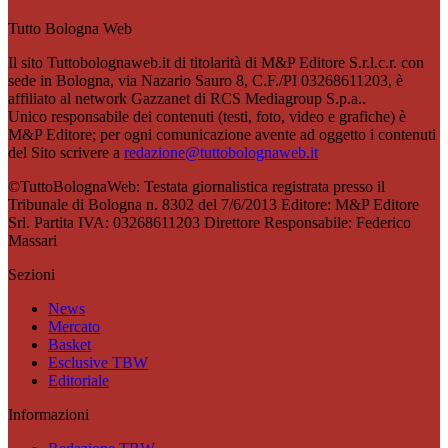
Tutto Bologna Web
Il sito Tuttobolognaweb.it di titolarità di M&P Editore S.r.l.c.r. con
sede in Bologna, via Nazario Sauro 8, C.F./PI 03268611203, è
affiliato al network Gazzanet di RCS Mediagroup S.p.a..
Unico responsabile dei contenuti (testi, foto, video e grafiche) è
M&P Editore; per ogni comunicazione avente ad oggetto i contenuti
del Sito scrivere a
redazione@tuttobolognaweb.it
©TuttoBolognaWeb: Testata giornalistica registrata presso il
Tribunale di Bologna n. 8302 del 7/6/2013 Editore: M&P Editore
Srl. Partita IVA: 03268611203 Direttore Responsabile: Federico
Massari
Sezioni
News
Mercato
Basket
Esclusive TBW
Editoriale
Informazioni