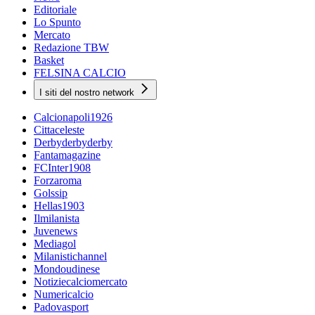
Editoriale
Lo Spunto
Mercato
Redazione TBW
Basket
FELSINA CALCIO
I siti del nostro network
Calcionapoli1926
Cittaceleste
Derbyderbyderby
Fantamagazine
FCInter1908
Forzaroma
Golssip
Hellas1903
Ilmilanista
Juvenews
Mediagol
Milanistichannel
Mondoudinese
Notiziecalciomercato
Numericalcio
Padovasport