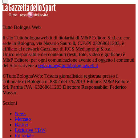
Tutto Bologna Web
Il sito Tuttobolognaweb.it di titolarità di M&P Editore S.r.l.c.r. con
sede in Bologna, via Nazario Sauro 8, C.F./PI 03268611203, è
affiliato al network Gazzanet di RCS Mediagroup S.p.a..
Unico responsabile dei contenuti (testi, foto, video e grafiche) è
M&P Editore; per ogni comunicazione avente ad oggetto i contenuti
del Sito scrivere a
redazione@tuttobolognaweb.it
©TuttoBolognaWeb: Testata giornalistica registrata presso il
Tribunale di Bologna n. 8302 del 7/6/2013 Editore: M&P Editore
Srl. Partita IVA: 03268611203 Direttore Responsabile: Federico
Massari
Sezioni
News
Mercato
Basket
Esclusive TBW
Editoriale