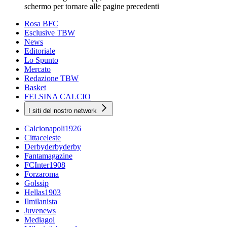
schermo per tornare alle pagine precedenti
Rosa BFC
Esclusive TBW
News
Editoriale
Lo Spunto
Mercato
Redazione TBW
Basket
FELSINA CALCIO
I siti del nostro network
Calcionapoli1926
Cittaceleste
Derbyderbyderby
Fantamagazine
FCInter1908
Forzaroma
Golssip
Hellas1903
Ilmilanista
Juvenews
Mediagol